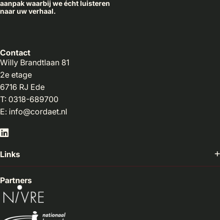
aanpak waarbij we écht luisteren
naar uw verhaal.
Contact
Willy Brandtlaan 81
2e etage
6716 RJ Ede
T: 0318-689700
E: info@cordaet.nl
Go
to
Links
LinkedIn
Partners